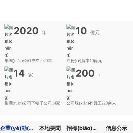
2020
10
年
億元
集團(tuán)公司成立2020年
注冊(cè)資本10億元
14
200
家
+
集團(tuán)公司下轄子公司14家
公司現(xiàn)有員工220余人
企業(yè)動(dòng)態(tài)
本地要聞
招標(biāo)公示
信息公示