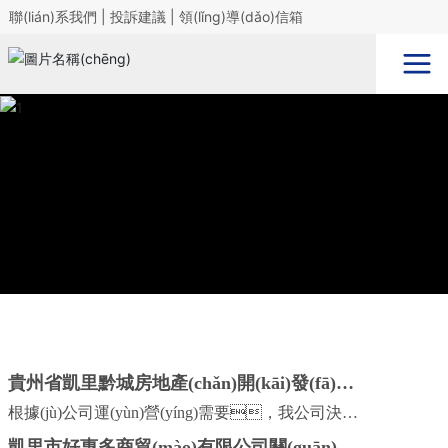
聯(lián)系我們
|
投訴建議
|
領(lǐng)導(dǎo)信箱
貴州省凱里黔城房地產(chǎn)開(kāi)發(fā)有
限公司關(guān)于二六二配套管理用房進(jì
根據(jù)公司運(yùn)營(yíng)需要，我公司決定
n)行租賃價(jià)格和 資產(chǎn)價(jià)值評(p
對(duì)二六二配套管理用房進(jìn)行租賃價(jià)格
凱里市好惠多商貿(mào)有限公司關(guān)于