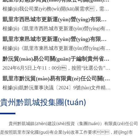
íng)估的公告
和資產(chǎn)價(jià)值評(píng)估，已具備相
選定辦公用品供貨商招標(biāo)的公告
根據(jù)我公司業(yè)務(wù)開(kāi)展需求，需選
關(guān)比選條件，現(xiàn)采取公開(kāi)
定一家辦公室用品供貨商，現(xiàn)對(duì)
比選低價(jià)擇優(yōu)原則，選定具有相關(gu
凱里市西邑城市更新運(yùn)營(yíng)有限責(z
該項(xiàng)目進(jìn)行公開(kāi)選取供應(yīng)方的
ān)資質(zhì)的評(píng)估機(jī)構(gòu)進(jìn)行評(pín
é)任公司招聘結(jié)果公示
根據(jù)《凱里市西邑城市更新運(yùn)營(yíng)有限
比選工作
g)估
責(zé)任公司公開(kāi)招聘簡(jiǎn)章》，
凱里市東邑城市更新運(yùn)營(yíng)有限責(z
經(jīng)過(guò)資格審查、面試、體
é)任公司招聘結(jié)果公示
根據(jù)《凱里市東邑城市更新運(yùn)營(yíng)有限
檢和考察，將本次招聘擬聘用人員名單公
責(zé)任公司公開(kāi)招聘簡(jiǎn)章》，經(jīng)
示
黔沅貿(mào)易公司關(guān)于編制貴州省凱
過(guò)資格審查、面試、體檢和考
里市將軍石高嶺土礦地質(zhì)勘探項(xiàng)
2024年6月5日上午11：00分，按照“比選公告”的
察，將本次招聘擬聘用人員名單公示
目預(yù)算書(shū)比選編制單位的詢(xún)價
規(guī)定和要求，在黔凱城投集團(tuá
凱里市黔沅貿(mào)易有限責(zé)任公司關(gu
(jià)公告
n)第二會(huì)議室對(duì)貴州省凱里市將軍石高嶺
ān)于編制貴州省凱里市將軍石高嶺土礦地質
根據(jù)凱黔沅董事決議〔2024〕9號(hào)文件精
土礦儲(chǔ)量核實(shí)及地質(zhì)勘探預(yù)算編
(zhì)勘探項(xiàng)目預(yù)算書(shū)比選編
神，我公司開(kāi)展的貴州省凱里市將軍石高嶺
制項(xiàng)目編制單位提供的投標(biāo)文件進(jìn)
貴州黔凱城投集團(tuán)
制單位的公告
土礦儲(chǔ)量核實(shí)及地質(zhì)勘探項(xiàng)目
行公開(kāi)詢(xún)價(jià)
預(yù)算編制已具備條件，現(xiàn)就該
事宜公開(kāi)選取第三方編制單位。
貴州黔凱城鎮(zhèn)建設(shè)投資（集團(tuán)）有限責(zé)任公司
是按照凱里市深化國(guó)有企業(yè)改革工作要求，經(jīng)市