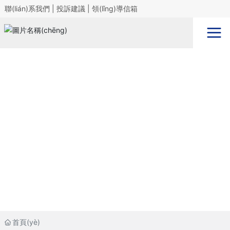
聯(lián)系我們
|
投訴建議
|
領(lǐng)導信箱
首頁(yè)