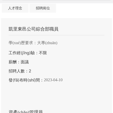
人才理念
招聘崗位
凱里東邑公司綜合部職員
學(xué)歷要求：
大專(zhuān)
工作經(jīng)驗：
不限
薪酬：
面議
招聘人數：
2
發(fā)布時(shí)間：
2023-04-10
資產(chǎn)管理員