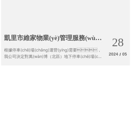
凱里市維家物業(yè)管理服務(wù)
28
有限公司關(guān)于萬(wàn)博（北
根據停車(chē)場(chǎng)運營(yíng)需要，
區）地下停車(chē)場(chǎng)圍擋
2024
05
/
我公司決定對萬(wàn)博（北區）地下停車(chē)場(ch
ǎng)安裝圍擋，用于隔斷停車(chē)場(chǎng)
采購安裝公告
與未完工區域，現已具備安裝條件，以公
開(kāi)比選低價(jià)擇優(yōu)原則，選定具施
<
1
2
3
4
5
6
>
工條件企業(yè)單位進(jìn)行本次采購安裝圍擋事宜
關(guān)注我們
Copyright © 2022
貴州黔凱城鎮建設投資（集團）有限責任公司
版
權所有
黔ICP備2022005421號-1
貴公網(wǎng)安備 52260102