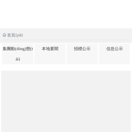
首頁(yè)
集團動(dòng)態(t
本地要聞
招標公示
信息公示
ài)