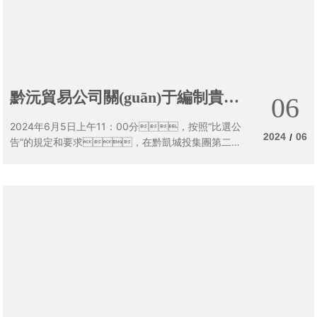
黔沅貿易公司關(guān)于編制貴州
06
省凱里市將軍石高嶺土礦地質(zhì)
2024年6月5日上午11：00分，按照“比選公
勘探項目預算書(shū)比選編制單位
2024
06
/
告”的規定和要求，在黔凱城投集團第二會
(huì )議室對貴州省凱里市將軍石高嶺土礦儲量核實(sh
的詢(xún)價(jià)公告
í)及地質(zhì)勘探預算編制項目編制單位提供的投標文
件進(jìn)行公開(kāi)詢(xún)價(jià)