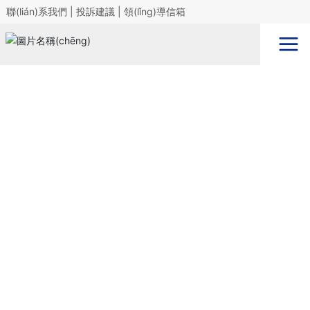
聯(lián)系我們
|
投訴建議
|
領(lǐng)導信箱