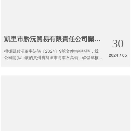
凱里市黔沅貿易有限責任公司關(g
30
uān)于編制貴州省凱里市將軍石高
根據凱黔沅董事決議〔2024〕9號文件精神，我
嶺土礦地質(zhì)勘探項目預算書(sh
2024
05
/
公司開(kāi)展的貴州省凱里市將軍石高嶺土礦儲量核
實(shí)及地質(zhì)勘探項目預算編制已具備條
ū)比選編制單位的公告
件，現就該事宜公開(kāi)選取第三方編制單
位。