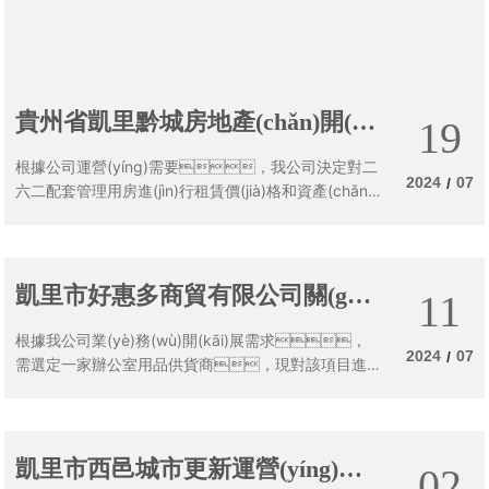
貴州省凱里黔城房地產(chǎn)開(kā
19
i)發(fā)有限公司關(guān)于二六二
根據公司運營(yíng)需要，我公司決定對二
配套管理用房進(jìn)行租賃價(jià)
2024
07
/
六二配套管理用房進(jìn)行租賃價(jià)格和資產(chǎn)
價(jià)值評估，已具備相關(guān)比選條
格和 資產(chǎn)價(jià)值評估的公
件，現采取公開(kāi)比選低價(jià)擇優(yō
告
u)原則，選定具有相關(guān)資質(zhì)的評估機構
進(jìn)行評估
凱里市好惠多商貿有限公司關(guā
11
n)于選定辦公用品供貨商招標的公
根據我公司業(yè)務(wù)開(kāi)展需求，
告
2024
07
/
需選定一家辦公室用品供貨商，現對該項目進(jì
n)行公開(kāi)選取供應方的比選工作
凱里市西邑城市更新運營(yíng)有
02